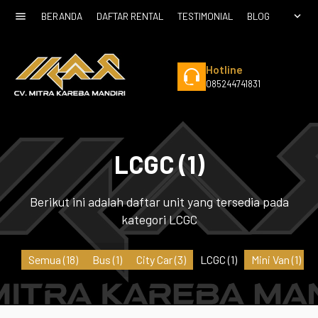
menu
expand_more
BERANDA
DAFTAR RENTAL
TESTIMONIAL
BLOG
Hotline
085244741831
LCGC (1)
Berikut ini adalah daftar unit yang tersedia pada
kategori LCGC
Semua (18)
Bus
(1)
City Car
(3)
LCGC
(1)
Mini Van
(1)